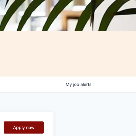
My
job
alerts
Apply now