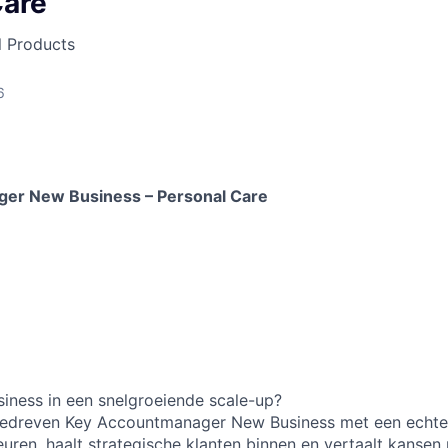
Care
l Products
6
er New Business – Personal Care
siness in een snelgroeiende scale-up?
gedreven Key Accountmanager New Business met een echte h
euren, haalt strategische klanten binnen en vertaalt kansen