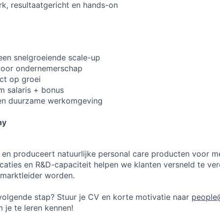
k, resultaatgericht en hands-on
n een snelgroeiende scale-up
 voor ondernemerschap
ct op groei
m salaris + bonus
 en duurzame werkomgeving
ny
en produceert natuurlijke personal care producten voor m
ocaties en R&D-capaciteit helpen we klanten versneld te v
 marktleider worden.
w volgende stap? Stuur je CV en korte motivatie naar
people@
m je te leren kennen!