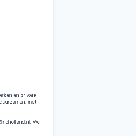
erken en private
erduurzamen, met
ncholland.nl
. We