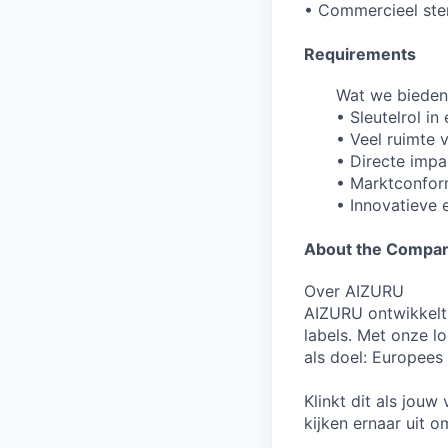
• Commercieel ster
Requirements
Wat we bieden
• Sleutelrol i
• Veel ruimte
• Directe impa
• Marktconfor
• Innovatieve
About the Compa
Over AIZURU
AIZURU ontwikkelt 
labels. Met onze l
als doel: Europees
Klinkt dit als jou
kijken ernaar uit o