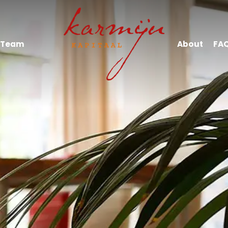
Team
About
FA