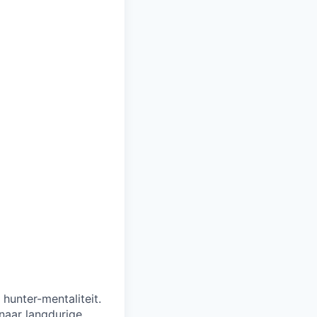
unter-mentaliteit.
 naar langdurige