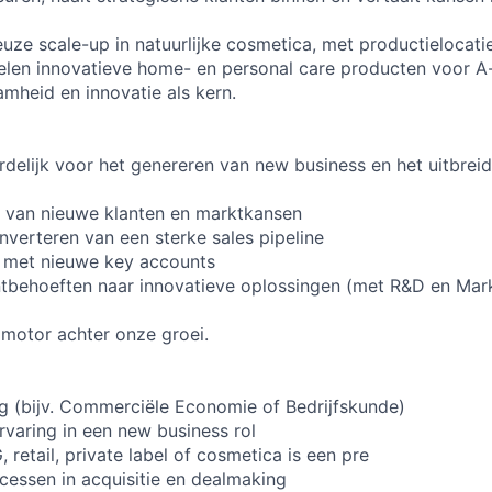
euze scale-up in natuurlijke cosmetica, met productielocati
elen innovatieve home- en personal care producten voor A
amheid en innovatie als kern.
delijk voor het genereren van new business en het uitbrei
n van nieuwe klanten en marktkansen
erteren van een sterke sales pipeline
s met nieuwe key accounts
ntbehoeften naar innovatieve oplossingen (met R&D en Mar
e motor achter onze groei.
g (bijv. Commerciële Economie of Bedrijfskunde)
rvaring in een new business rol
 retail, private label of cosmetica is een pre
essen in acquisitie en dealmaking