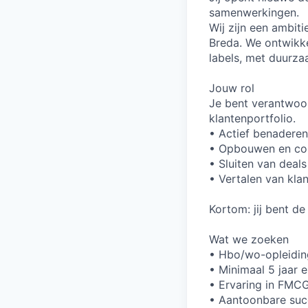
samenwerkingen.
Wij zijn een ambiti
Breda. We ontwikk
labels, met duurza
Jouw rol
Je bent verantwoor
klantenportfolio.
• Actief benadere
• Opbouwen en conv
• Sluiten van deal
• Vertalen van kla
Kortom: jij bent d
Wat we zoeken
• Hbo/wo-opleidin
• Minimaal 5 jaar e
• Ervaring in FMCG,
• Aantoonbare succ