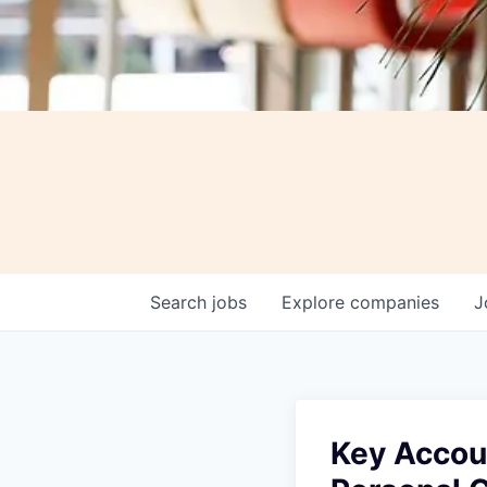
Search
jobs
Explore
companies
J
Key Accou