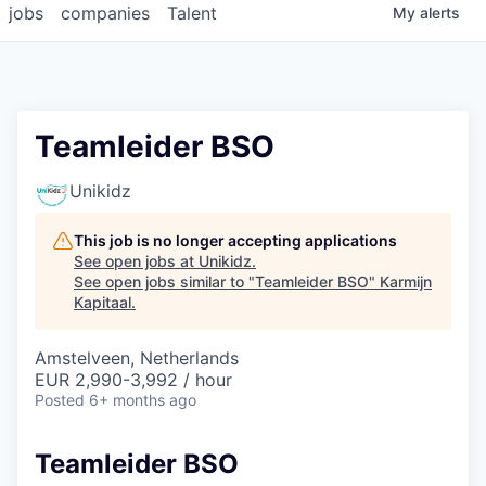
jobs
companies
Talent
My
alerts
Teamleider BSO
Unikidz
This job is no longer accepting applications
See open jobs at
Unikidz
.
See open jobs similar to "
Teamleider BSO
"
Karmijn
Kapitaal
.
Amstelveen, Netherlands
EUR 2,990-3,992 / hour
Posted
6+ months ago
Teamleider BSO