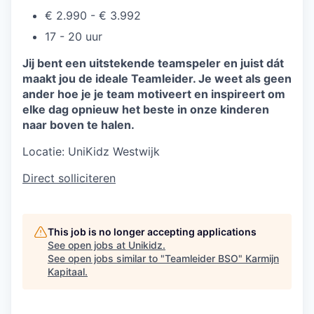
€ 2.990 - € 3.992
17 - 20 uur
Jij bent een uitstekende teamspeler en juist dát
maakt jou de ideale Teamleider. Je weet als geen
ander hoe je je team motiveert en inspireert om
elke dag opnieuw het beste in onze kinderen
naar boven te halen.
Locatie:
UniKidz Westwijk
Direct solliciteren
This job is no longer accepting applications
See open jobs at
Unikidz
.
See open jobs similar to "
Teamleider BSO
"
Karmijn
Kapitaal
.