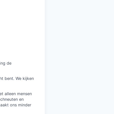
ing de
ht bent. We kijken
iet alleen mensen
techneuten en
maakt ons minder