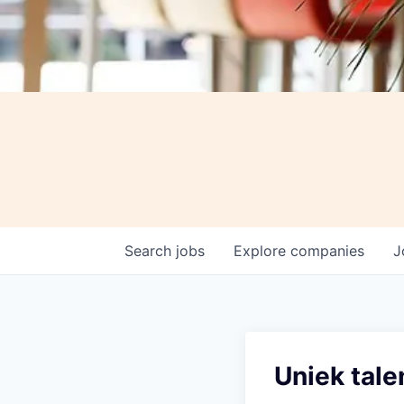
Search
jobs
Explore
companies
J
Uniek tale