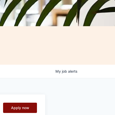
My
job
alerts
Apply now