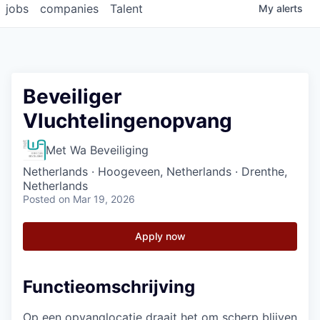
jobs
companies
Talent
My
alerts
Beveiliger
Vluchtelingenopvang
Met Wa Beveiliging
Netherlands · Hoogeveen, Netherlands · Drenthe,
Netherlands
Posted
on Mar 19, 2026
Apply now
Functieomschrijving
Op een opvanglocatie draait het om scherp blijven